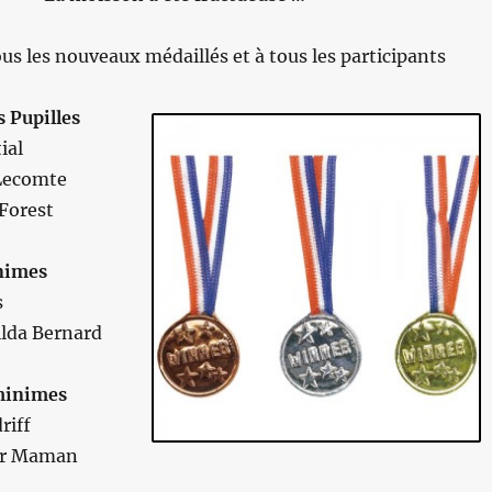
us les nouveaux médaillés et à tous les participants
 Pupilles
ial
 Lecomte
 Forest
nimes
s
lda Bernard
minimes
riff
ur Maman