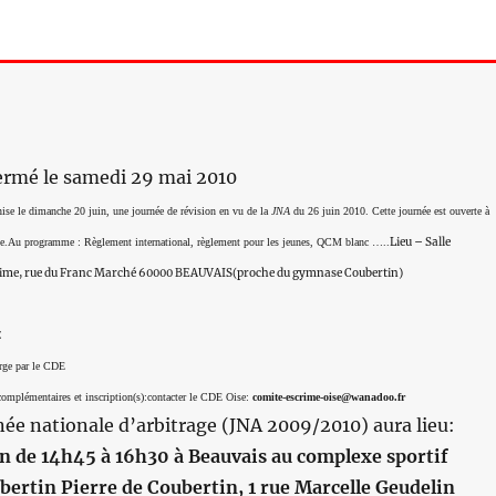
fermé le samedi 29 mai 2010
nise le dimanche 20 juin, une journée de révision en vu de la
JNA
du 26 juin 2010.
Cette journée est ouverte à
Lieu – Salle
e.
Au programme : Règlement international, règlement pour les jeunes, QCM blanc …..
ime, rue du Franc Marché 60000 BEAUVAIS(proche du gymnase Coubertin)
€
arge par le CDE
omplémentaires et inscription(s):contacter le CDE Oise:
comite-escrime-oise@wanadoo.fr
ée nationale d’arbitrage (JNA 2009/2010) aura lieu:
n de 14h45 à 16h30 à Beauvais
au
complexe sportif
bertin Pierre de Coubertin, 1 rue Marcelle Geudelin