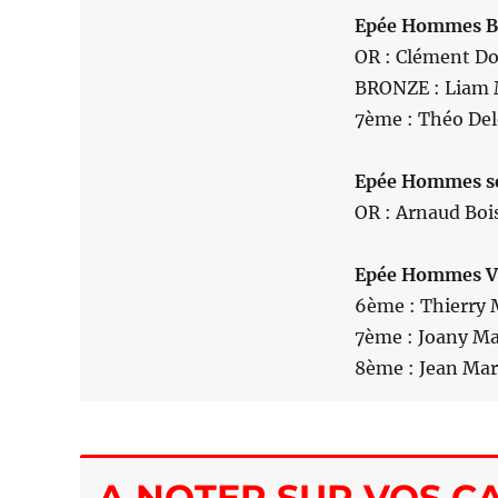
Epée Hommes B
OR : Clément Do
BRONZE : Liam 
7ème : Théo Del
Epée Hommes s
OR : Arnaud Boi
Epée Hommes V
6ème : Thierry
7ème : Joany Ma
8ème : Jean Mar
A NOTER SUR VOS C