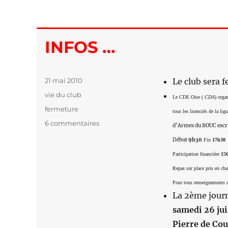
INFOS …
Publié
21 mai 2010
Le club sera 
le
Catégories
vie du club
Le CDE Oise (
CDA
) orga
Étiquettes
fermeture
tous les licenciés de la ligu
6 commentaires
sur
d’Armes du BOUC escr
INFOS
Début
9h30
Fin
17h30
…
Participation financière
15
Repas sur place pris en ch
Pour tous renseignements c
La 2ème journ
samedi 26 jui
Pierre de Cou