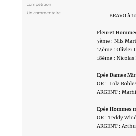
compétition
Un commentaire
sur
BRAVO à to
CHAMPIONNAT
DE
L’OISE
Fleuret Hommes
7ème : Nils Mart
14ème : Olivier
18ème : Nicolas
Epée Dames Mi
OR : Lola Roble
ARGENT : Marhi
Epée Hommes 
OR : Teddy Wind
ARGENT : Arth