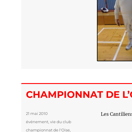
CHAMPIONNAT DE L’
Publié
21 mai 2010
Les Cantilien
le
Catégories
événement
,
vie du club
Étiquettes
championnat de l'Oise
,