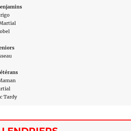
enjamins
rigo
Martial
obel
eniors
sseau
étérans
 Maman
rtial
c Tardy
ALENDRIERS …