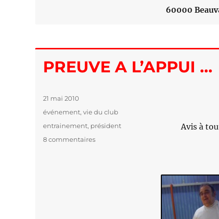
60000 Beauvai
PREUVE A L’APPUI …
Publié
21 mai 2010
le
Catégories
événement
,
vie du club
Étiquettes
entrainement
,
président
Avis à tou
8 commentaires
sur
PREUVE
A
L’APPUI
…