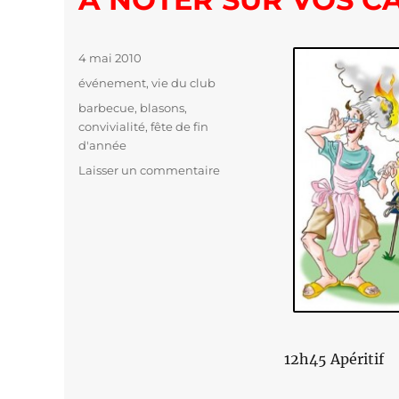
Publié
4 mai 2010
le
Catégories
événement
,
vie du club
Étiquettes
barbecue
,
blasons
,
convivialité
,
fête de fin
d'année
Laisser un commentaire
sur
A
NOTER
SUR
VOS
CALENDRIERS
…
12h45 Apéritif