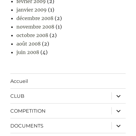
février 2009
(2)
janvier 2009
(1)
décembre 2008
(2)
novembre 2008
(1)
octobre 2008
(2)
août 2008
(2)
juin 2008
(4)
Accueil
ouvrir
CLUB
le
sous-
menu
ouvrir
COMPETITION
le
sous-
menu
ouvrir
DOCUMENTS
le
sous-