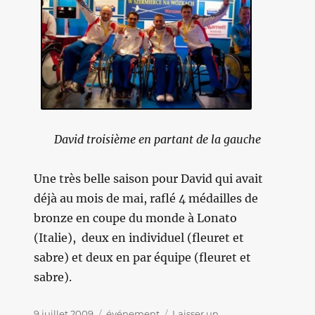
David troisième en partant de la gauche
Une très belle saison pour David qui avait
déjà au mois de mai, raflé 4 médailles de
bronze en coupe du monde à Lonato
(Italie), deux en individuel (fleuret et
sabre) et deux en par équipe (fleuret et
sabre).
Publié
9 juillet 2009
Catégories
événement
Laisser un