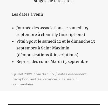
stages, de fêtes etc …
Les dates à venir :
Journée des associations le samedi 05
septembre à chantilly (inscriptions)
Vital Sport le samedi 12 et le dimanche 13
septembre à Saint Maximin
(démonstrations & inscriptions)
Reprise des cours Mardi 15 septembre
Publié
9 juillet 2009
Catégories
vie du club
Étiquettes
dates
,
événement
,
le
inscription
,
rentrée
,
vacances
Laisser un
commentaire
sur
Bonnes
vacances