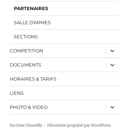
PARTENAIRES
SALLE D’ARMES
SECTIONS
ouvrir
COMPETITION
le
sous-
menu
ouvrir
DOCUMENTS
le
sous-
menu
HORAIRES & TARIFS
LIENS
ouvrir
PHOTO & VIDEO
le
sous-
menu
Escrime Chantilly
Fièrement propulsé par WordPress