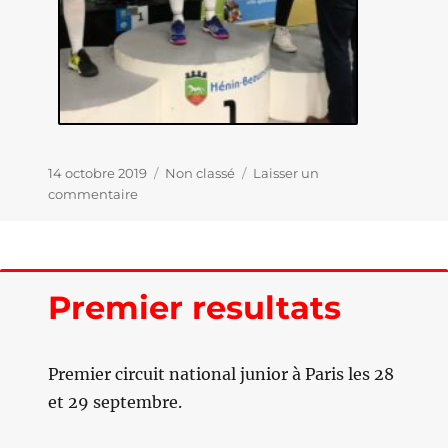
Publié
14 octobre 2019
Catégories
Non classé
Laisser un
le
commentaire
sur
Les
portes
de
l’international
Premier resultats
s’ouvrent
pour
Anna
Premier circuit national junior à Paris les 28
et 29 septembre.