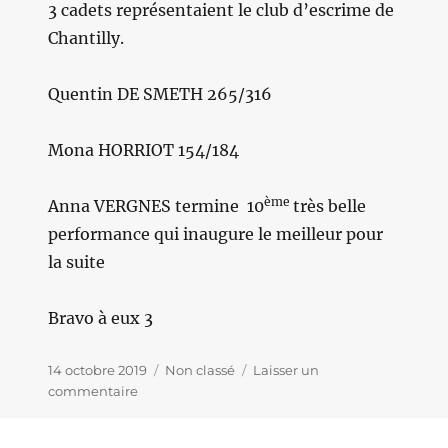
3 cadets représentaient le club d’escrime de
Chantilly.
Quentin DE SMETH 265/316
Mona HORRIOT 154/184
ème
Anna VERGNES termine
10
très belle
performance qui inaugure le meilleur pour
la suite
Bravo à eux 3
Publié
14 octobre 2019
Catégories
Non classé
Laisser un
le
commentaire
sur
Premier
resultats