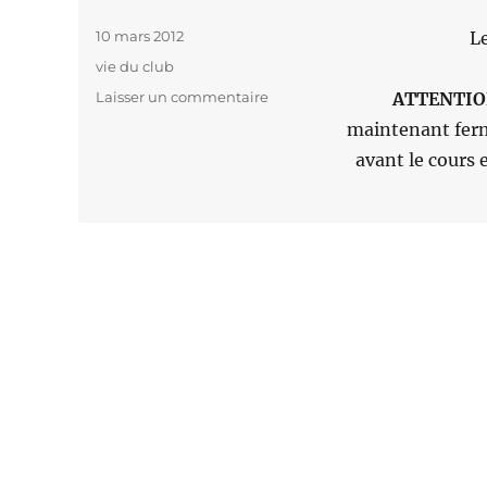
Publié
10 mars 2012
L
le
Catégories
vie du club
Laisser un commentaire
sur
ATTENTI
REPRISE
maintenant ferm
DES
avant le cours 
COURS