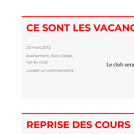
CE SONT LES VACAN
Publié
23 mars 2012
le
Catégories
événement
,
Non classé
,
vie du club
Le club ser
Laisser un commentaire
sur
CE
SONT
LES
VACANCES
…
REPRISE DES COURS