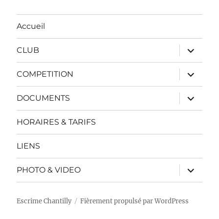
Accueil
ouvrir
CLUB
le
sous-
menu
ouvrir
COMPETITION
le
sous-
menu
ouvrir
DOCUMENTS
le
sous-
menu
HORAIRES & TARIFS
LIENS
ouvrir
PHOTO & VIDEO
le
sous-
menu
Escrime Chantilly
Fièrement propulsé par WordPress