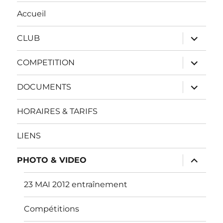
Accueil
ouvrir
CLUB
le
sous-
menu
ouvrir
COMPETITION
le
sous-
menu
ouvrir
DOCUMENTS
le
sous-
menu
HORAIRES & TARIFS
LIENS
ouvrir
PHOTO & VIDEO
le
sous-
menu
23 MAI 2012 entraînement
Compétitions