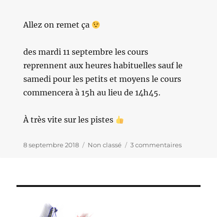
Allez on remet ça
des mardi 11 septembre les cours
reprennent aux heures habituelles sauf le
samedi pour les petits et moyens le cours
commencera à 15h au lieu de 14h45.
À très vite sur les pistes
Publié
8 septembre 2018
Catégories
Non classé
3 commentaires
sur
le
REPRISE
DES
COURS
…