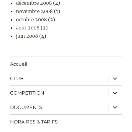
décembre 2008
(2)
novembre 2008
(1)
octobre 2008
(2)
août 2008
(2)
juin 2008
(4)
Accueil
ouvrir
CLUB
le
sous-
menu
ouvrir
COMPETITION
le
sous-
menu
ouvrir
DOCUMENTS
le
sous-
menu
HORAIRES & TARIFS