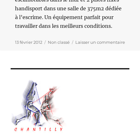
handisport dans une salle de 375m2 dédiée
à l’escrime. Un équipement parfait pour
travailler dans les meilleurs conditions.
Publié
13 février 2012
Catégories
Non classé
Laisser un commentaire
sur
le
CA
Y
EST,
ON
Y
EST
…