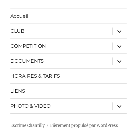
Accueil
ouvrir
CLUB
le
sous-
menu
ouvrir
COMPETITION
le
sous-
menu
ouvrir
DOCUMENTS
le
sous-
menu
HORAIRES & TARIFS
LIENS
ouvrir
PHOTO & VIDEO
le
sous-
menu
Escrime Chantilly
Fièrement propulsé par WordPress