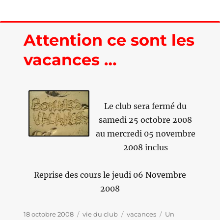
premières
compétitions
arrivent
Attention ce sont les
…
vacances …
Le club sera fermé du
samedi 25 octobre 2008
au mercredi 05 novembre
2008 inclus
Reprise des cours le jeudi 06 Novembre
2008
Publié
18 octobre 2008
Catégories
vie du club
Étiquettes
vacances
Un