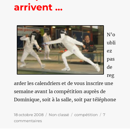
arrivent …
N’o
ubli
ez
pas
de
reg
arder les calendriers et de vous inscrire une
semaine avant la compétition auprès de
Dominique, soit à la salle, soit par téléphone
Publié
18 octobre 2008
Catégories
Non classé
Étiquettes
compétition
7
le
commentaires
sur
Les