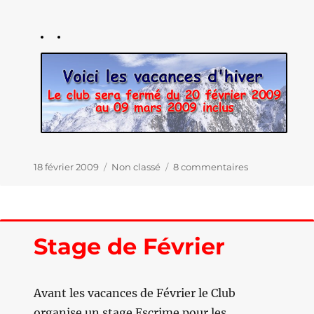
Publié
18 février 2009
Catégories
Non classé
8 commentaires
sur
le
Voici
les
vacances
d’hiver
Stage de Février
…
Avant les vacances de Février le Club
organise un stage Escrime pour les