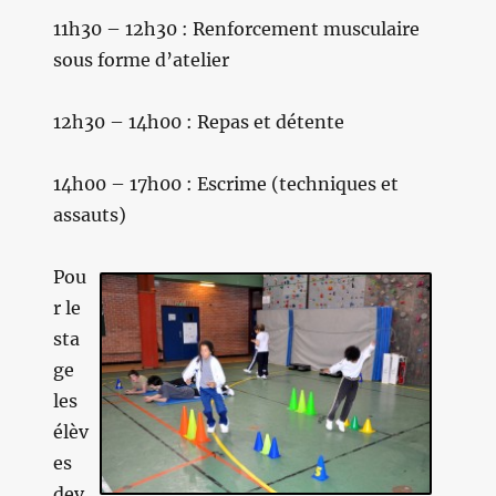
11h30 – 12h30 : Renforcement musculaire
sous forme d’atelier
12h30 – 14h00 : Repas et détente
14h00 – 17h00 : Escrime (techniques et
assauts)
Pou
r le
sta
ge
les
élèv
es
dev