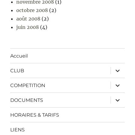
novembre 2008
(1)
octobre 2008
(2)
août 2008
(2)
juin 2008
(4)
Accueil
ouvrir
CLUB
le
sous-
menu
ouvrir
COMPETITION
le
sous-
menu
ouvrir
DOCUMENTS
le
sous-
menu
HORAIRES & TARIFS
LIENS