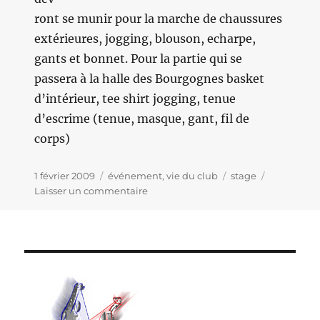
ront se munir pour la marche de chaussures
extérieures, jogging, blouson, echarpe,
gants et bonnet. Pour la partie qui se
passera à la halle des Bourgognes basket
d’intérieur, tee shirt jogging, tenue
d’escrime (tenue, masque, gant, fil de
corps)
Publié
1 février 2009
Catégories
événement
,
vie du club
Étiquettes
stage
le
Laisser un commentaire
sur
Stage
de
Février