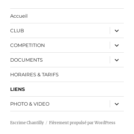
Accueil
ouvrir
CLUB
le
sous-
menu
ouvrir
COMPETITION
le
sous-
menu
ouvrir
DOCUMENTS
le
sous-
menu
HORAIRES & TARIFS
LIENS
ouvrir
PHOTO & VIDEO
le
sous-
menu
Escrime Chantilly
Fièrement propulsé par WordPress