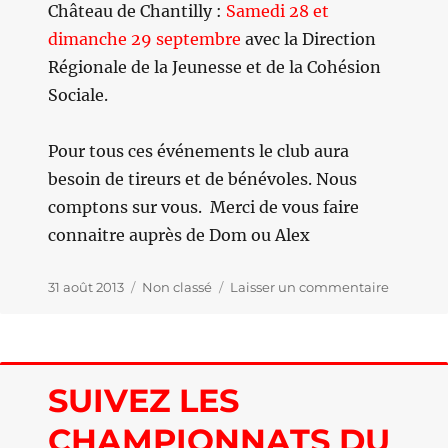
Château de Chantilly :
Samedi 28 et
dimanche 29 septembre
avec la Direction
Régionale de la Jeunesse et de la Cohésion
Sociale.
Pour tous ces événements le club aura
besoin de tireurs et de bénévoles. Nous
comptons sur vous. Merci de vous faire
connaitre auprès de Dom ou Alex
Publié
31 août 2013
Catégories
Non classé
Laisser un commentaire
sur
le
C’EST
LA
RENTRÉ
…
SUIVEZ LES
CHAMPIONNATS DU