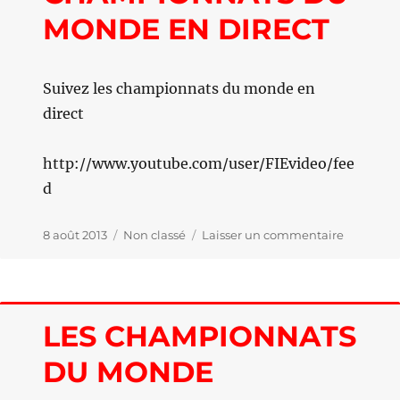
MONDE EN DIRECT
Suivez les championnats du monde en
direct
http://www.youtube.com/user/FIEvideo/fee
d
Publié
8 août 2013
Catégories
Non classé
Laisser un commentaire
sur
le
SUIVEZ
LES
CHAMPI
DU
LES CHAMPIONNATS
MONDE
EN
DU MONDE
DIRECT