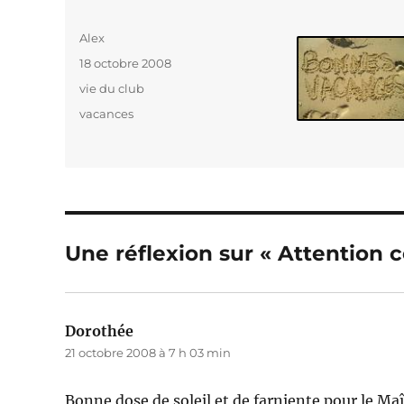
Auteur
Alex
Publié
18 octobre 2008
le
Catégories
vie du club
Étiquettes
vacances
Une réflexion sur « Attention 
Dorothée
dit :
21 octobre 2008 à 7 h 03 min
Bonne dose de soleil et de farniente pour le Maî