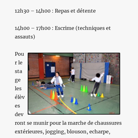
12h30 – 14h00 : Repas et détente
14h00 – 17h00 : Escrime (techniques et
assauts)
Pou
r le
sta
ge
les
élèv
es
dev
ront se munir pour la marche de chaussures
extérieures, jogging, blouson, echarpe,