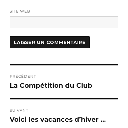
SITE WEB
Navigation
PRÉCÉDENT
de
La Compétition du Club
Publication
précédente :
l’article
SUIVANT
Voici les vacances d’hiver …
Publication
suivante :