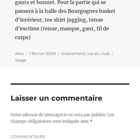
gants et bonnet. Pour la partie qui se
passera à la halle des Bourgognes basket
d’intérieur, tee shirt jogging, tenue
d’escrime (tenue, masque, gant, fil de
corps)
Auteur
Alex
Publié
1 février 2009
Catégories
événement
,
vie du club
Étiquettes
stage
le
Laisser un commentaire
Votre adresse de messagerie ne sera pas publiée.
Les
champs obligatoires sont indiqués avec
*
COMMENTAIRE