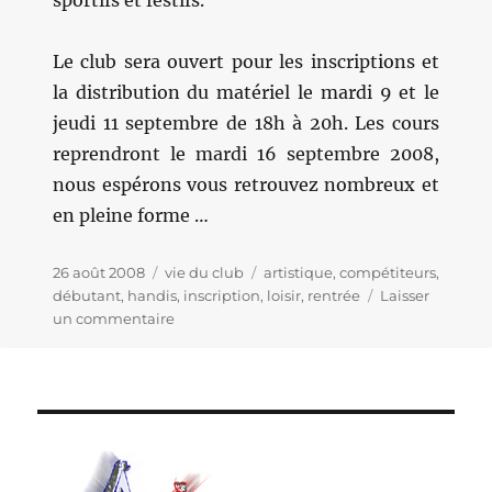
sportifs et festifs.
Le club sera ouvert pour les inscriptions et
la distribution du matériel le mardi 9 et le
jeudi 11 septembre de 18h à 20h. Les cours
reprendront le mardi 16 septembre 2008,
nous espérons vous retrouvez nombreux et
en pleine forme …
Publié
26 août 2008
Catégories
vie du club
Étiquettes
artistique
,
compétiteurs
,
le
débutant
,
handis
,
inscription
,
loisir
,
rentrée
Laisser
un commentaire
sur
Bientôt
la
rentrée