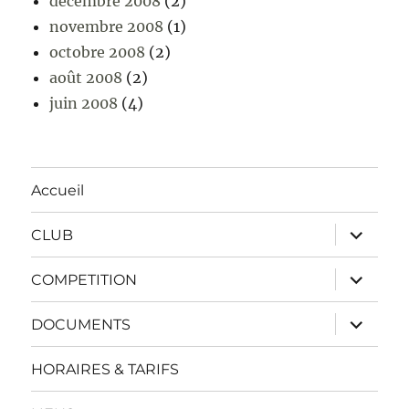
décembre 2008
(2)
novembre 2008
(1)
octobre 2008
(2)
août 2008
(2)
juin 2008
(4)
Accueil
ouvrir
CLUB
le
sous-
menu
ouvrir
COMPETITION
le
sous-
menu
ouvrir
DOCUMENTS
le
sous-
menu
HORAIRES & TARIFS