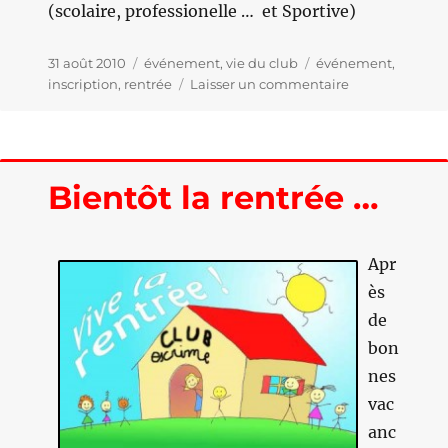
(scolaire, professionelle … et Sportive)
Publié
31 août 2010
Catégories
événement
,
vie du club
Étiquettes
événement
,
le
inscription
,
rentrée
Laisser un commentaire
sur
C’EST
LA
RENTREE
…
Bientôt la rentrée …
Apr
ès
de
bon
nes
vac
anc