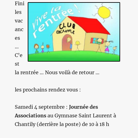
Fini
les
vac
anc
es
…
C’e
st
la rentrée … Nous voilà de retour …
les prochains rendez vous :
Samedi
4 septembre :
Journée des
Associations
au Gymnase Saint Laurent à
Chantily (derrière la poste) de 10 à 18 h