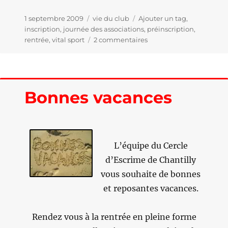
Publié
1 septembre 2009
Catégories
vie du club
Étiquettes
Ajouter un tag
,
le
inscription
,
journée des associations
,
préinscription
,
rentrée
,
vital sport
2 commentaires
sur
Bientôt
la
rentrée
…
Bonnes vacances
L’équipe du Cercle
d’Escrime de Chantilly
vous souhaite de bonnes
et reposantes vacances.
Rendez vous à la rentrée en pleine forme