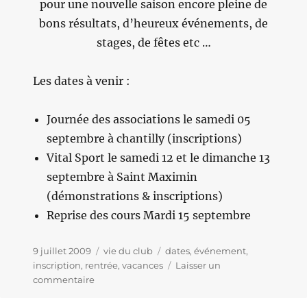
pour une nouvelle saison encore pleine de
bons résultats, d’heureux événements, de
stages, de fêtes etc …
Les dates à venir :
Journée des associations le samedi 05
septembre à chantilly (inscriptions)
Vital Sport le samedi 12 et le dimanche 13
septembre à Saint Maximin
(démonstrations & inscriptions)
Reprise des cours Mardi 15 septembre
Publié
9 juillet 2009
Catégories
vie du club
Étiquettes
dates
,
événement
,
le
inscription
,
rentrée
,
vacances
Laisser un
commentaire
sur
Bonnes