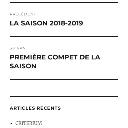
Navigation
PRÉCÉDENT
de
LA SAISON 2018-2019
Publication
précédente :
l’article
SUIVANT
PREMIÈRE COMPET DE LA
Publication
SAISON
suivante :
ARTICLES RÉCENTS
CRITERIUM