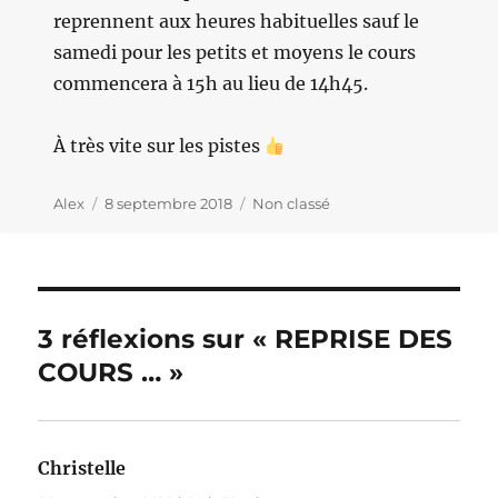
reprennent aux heures habituelles sauf le
samedi pour les petits et moyens le cours
commencera à 15h au lieu de 14h45.
À très vite sur les pistes
Auteur
Alex
Publié
8 septembre 2018
Catégories
Non classé
le
3 réflexions sur « REPRISE DES
COURS … »
Christelle
dit :