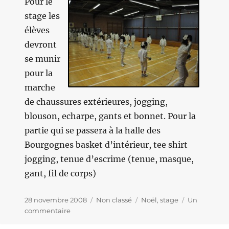
Pour le
stage les
élèves
devront
se munir
pour la
marche
de chaussures extérieures, jogging,
blouson, echarpe, gants et bonnet. Pour la
partie qui se passera à la halle des
Bourgognes basket d’intérieur, tee shirt
jogging, tenue d’escrime (tenue, masque,
gant, fil de corps)
Publié
28 novembre 2008
Catégories
Non classé
Étiquettes
Noël
,
stage
Un
le
commentaire
sur
Stage