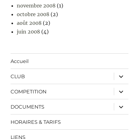
novembre 2008
(1)
octobre 2008
(2)
août 2008
(2)
juin 2008
(4)
Accueil
ouvrir
CLUB
le
sous-
menu
ouvrir
COMPETITION
le
sous-
menu
ouvrir
DOCUMENTS
le
sous-
menu
HORAIRES & TARIFS
LIENS