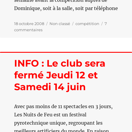
semaine avant la compétition auprès de
Dominique, soit à la salle, soit par téléphone
Publié
18 octobre 2008
Catégories
Non classé
Étiquettes
compétition
7
le
commentaires
sur
Les
premières
compétitions
arrivent
INFO : Le club sera
…
fermé Jeudi 12 et
Samedi 14 juin
Avec pas moins de 11 spectacles en 3 jours,
Les Nuits de Feu est un festival
pyrotechnique unique, regroupant les
meilleurs artificiers du monde. En raison