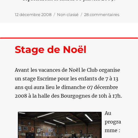
Publié
12 décembre 2008
Catégories
Non classé
28 commentaires
sur
le
Les
Fêtes
de
fin
Stage de Noël
d’Année
…
Avant les vacances de Noël le Club organise
un stage Escrime pour les enfants de 7 à 13
ans qui aura lieu le dimanche 07 décembre
2008 à la halle des Bourgognes de 10h à 17h.
Au
progra
mme :