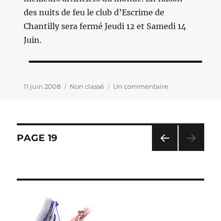
des nuits de feu le club d’Escrime de
Chantilly sera fermé Jeudi 12 et Samedi 14
Juin.
Publié
11 juin 2008
Catégories
Non classé
Un commentaire
sur
le
INFO
:
Le
club
Navigation
PAGE
19
sera
fermé
PAG
des
Jeudi
E
12
PRÉ
et
articles
CÉD
Samedi
ENT
14
E
juin