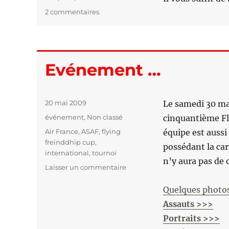
2 commentaires
sur
On
arrête
pas
le
Evénement …
progrès
…
Publié
20 mai 2009
Le samedi 30 mai
le
Catégories
événement
,
Non classé
cinquantième Fl
Étiquettes
Air France
,
ASAF
,
flying
équipe est aussi
freinddhip cup
,
possédant la car
international
,
tournoi
n’y aura pas de 
Laisser un commentaire
sur
Evénement
…
Quelques photos
Assauts >>>
Portraits >>>