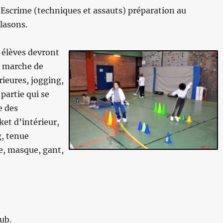
 Escrime (techniques et assauts) préparation au
lasons.
s élèves devront
a marche de
ieures, jogging,
 partie qui se
e des
et d’intérieur,
g, tenue
e, masque, gant,
lub.