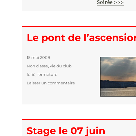
Soirée >>>
Le pont de l’ascensio
Publié
15 mai 2009
le
Catégories
Non classé
,
vie du club
Étiquettes
férié
,
fermeture
Laisser un commentaire
sur
Le
pont
de
l’ascension
…
Stage le 07 juin