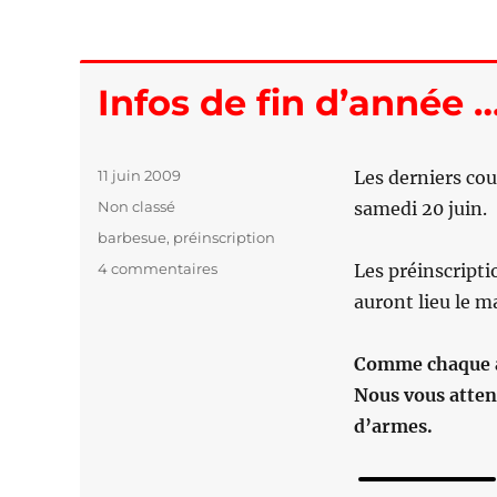
Infos de fin d’année 
Publié
11 juin 2009
Les derniers cou
le
Catégories
Non classé
samedi 20 juin.
Étiquettes
barbesue
,
préinscription
4 commentaires
sur
Les préinscripti
Infos
auront lieu le m
de
fin
d’année
Comme chaque an
…
Nous vous attend
d’armes.