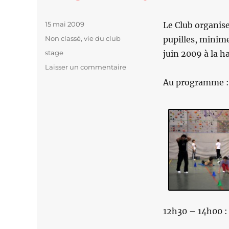
Publié
15 mai 2009
Le Club organise
le
Catégories
Non classé
,
vie du club
pupilles, minime
Étiquettes
stage
juin 2009 à la h
Laisser un commentaire
sur
Stage
Au programme :
le
07
juin
12h30 – 14h00 :