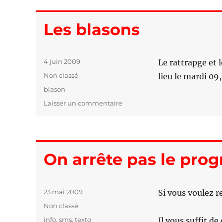
Les blasons
Publié
4 juin 2009
Le rattrapge et
le
Catégories
Non classé
lieu le mardi 09,
Étiquettes
blason
Laisser un commentaire
sur
Les
blasons
On arrête pas le prog
Publié
23 mai 2009
Si vous voulez r
le
Catégories
Non classé
Étiquettes
info
,
sms
,
texto
Il vous suffit 