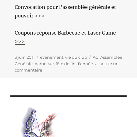
Convocation pour l’assemblée générale et
pouvoir
>>>
Coupons réponse Barbecue et Laser Game
>>>
Publié
3 juin 2011
Catégories
événement
,
vie du club
Étiquettes
AG
,
Assemblée
le
Générale
,
barbecue
,
fête de fin d'année
Laisser un
commentaire
sur
Les
infos
de
fin
d’année