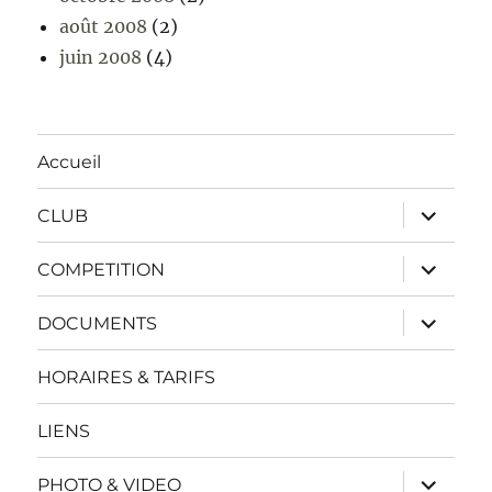
août 2008
(2)
juin 2008
(4)
Accueil
ouvrir
CLUB
le
sous-
menu
ouvrir
COMPETITION
le
sous-
menu
ouvrir
DOCUMENTS
le
sous-
menu
HORAIRES & TARIFS
LIENS
ouvrir
PHOTO & VIDEO