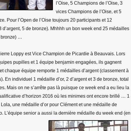
l’Oise, 5 Champions de l’Oise, 3
vices Champions de l’Oise, et 5
e. Pour l’Open de l’Oise toujours 20 participants et 12
, 3 d’argent, 5 de bronze). Mhhhh un bon week end 25 médailles
10 bronze) …
erre Loppy est Vice Champion de Picardie à Beauvais. Lors
quipes pupilles et 1 équipe benjamin engagées, ils gagnent
 et chaque équipe remporte 1 médailles d’argent (classement à
). En individuel 1 médaille d’or, 2 d’argent et 3 de bronze, total
s. Mais on ne s’arrête pas là puisque ce week end a eu lieu la
lificative d’horizon 2016 où les minimes ont encore brillé … 1
 Lola, une médaille d’or pour Clément et une médaille de
o. L’équipe senior a aussi la dernière médaille du week end (en