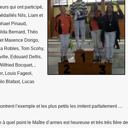
reurs qui ont participé,
édaillés Nils, Liam et
aphael
Pinaud,
ilda Bernard, Théo
 et Maxence Dorigo,
la Robles, Tom Scohy,
ille, Edouard Dellis,
ilfried Bocquet, ,
r, Louis Fageol,
lo Blafast, Lucas
ntrent l’exemple et les plus petits les imitent parfaitement …
e à quel point le Maître d’armes est heureuse et très très fière de