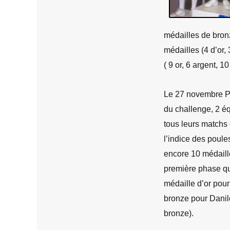
ET
SE
RESSEMBLENT,
ET
médailles de bronz
LE
médailles (4 d’or
MAITRE
( 9 or, 6 argent, 
ADORE
CA
…
Le 27 novembre Pi
du challenge, 2 é
tous leurs matchs
l’indice des poules
encore 10 médaille
première phase qua
médaille d’or pour
bronze pour Danil
bronze).