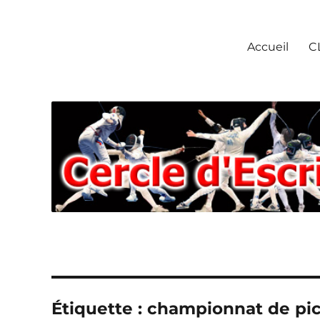
Escrime Chantilly
Accueil
C
Étiquette : championnat de pi