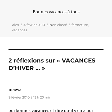
Bonnes vacances à tous
Auteur
Alex
Publié
4 février 2010
Catégories
Non classé
Étiquettes
fermeture
,
vacances
le
2 réflexions sur « VACANCES
D’HIVER … »
maeva
dit :
9 février 2010 à 13 h 20 min
oui bonnes vacances et dire qu’il y en a qui