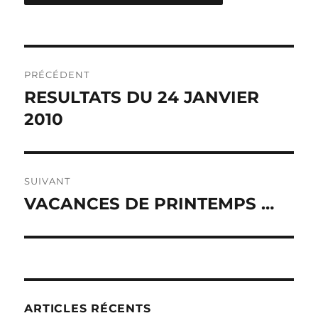
Navigation
PRÉCÉDENT
de
RESULTATS DU 24 JANVIER
Publication
2010
précédente :
l’article
SUIVANT
VACANCES DE PRINTEMPS …
Publication
suivante :
ARTICLES RÉCENTS