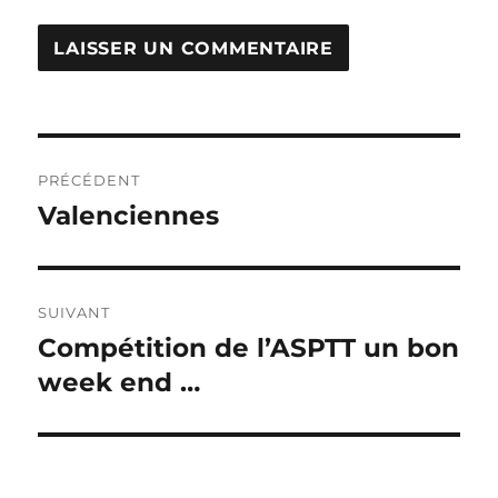
Navigation
PRÉCÉDENT
de
Valenciennes
Publication
précédente :
l’article
SUIVANT
Compétition de l’ASPTT un bon
Publication
week end …
suivante :