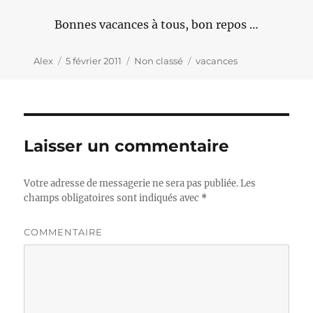
Bonnes vacances à tous, bon repos …
Auteur
Alex
Publié
5 février 2011
Catégories
Non classé
Étiquettes
vacances
le
Laisser un commentaire
Votre adresse de messagerie ne sera pas publiée.
Les
champs obligatoires sont indiqués avec
*
COMMENTAIRE