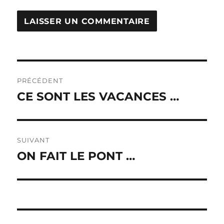
Navigation
PRÉCÉDENT
de
CE SONT LES VACANCES …
Publication
précédente :
l’article
SUIVANT
ON FAIT LE PONT …
Publication
suivante :