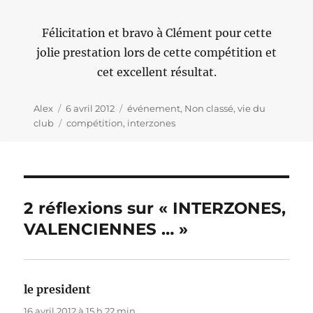
Félicitation et bravo à Clément pour cette
jolie prestation lors de cette compétition et
cet excellent résultat.
Auteur
Alex
Publié
6 avril 2012
Catégories
événement
,
Non classé
,
vie du
club
le
Étiquettes
compétition
,
interzones
2 réflexions sur « INTERZONES,
VALENCIENNES … »
le president
dit :
16 avril 2012 à 15 h 22 min