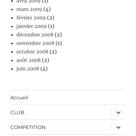
avril 2009
(1)
mars 2009
(4)
février 2009
(2)
janvier 2009
(1)
décembre 2008
(2)
novembre 2008
(1)
octobre 2008
(2)
août 2008
(2)
juin 2008
(4)
Accueil
ouvrir
CLUB
le
sous-
menu
ouvrir
COMPETITION
le
sous-