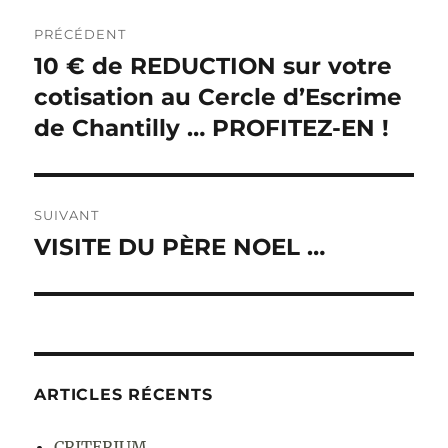
Navigation
PRÉCÉDENT
de
10 € de REDUCTION sur votre
Publication
cotisation au Cercle d’Escrime
précédente :
l’article
de Chantilly … PROFITEZ-EN !
SUIVANT
VISITE DU PÈRE NOEL …
Publication
suivante :
ARTICLES RÉCENTS
CRITERIUM