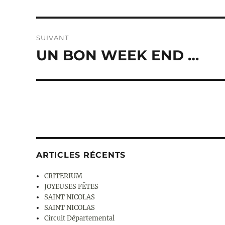
précédente :
l’article
SUIVANT
UN BON WEEK END …
Publication
suivante :
ARTICLES RÉCENTS
CRITERIUM
JOYEUSES FÊTES
SAINT NICOLAS
SAINT NICOLAS
Circuit Départemental