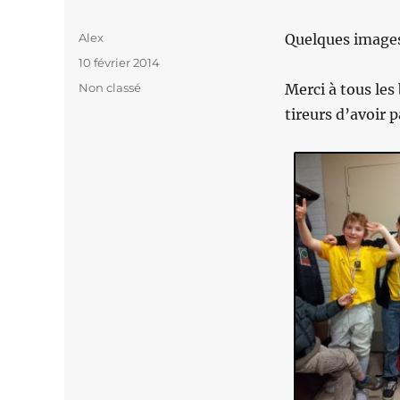
Auteur
Alex
Quelques images
Publié
10 février 2014
le
Catégories
Non classé
Merci à tous les
tireurs d’avoir 