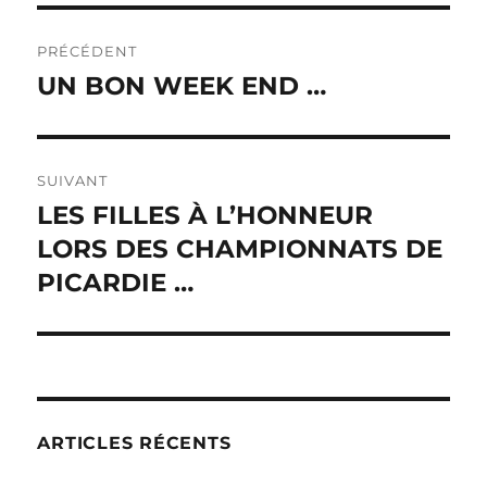
Navigation
PRÉCÉDENT
de
UN BON WEEK END …
Publication
précédente :
l’article
SUIVANT
LES FILLES À L’HONNEUR
Publication
LORS DES CHAMPIONNATS DE
suivante :
PICARDIE …
ARTICLES RÉCENTS