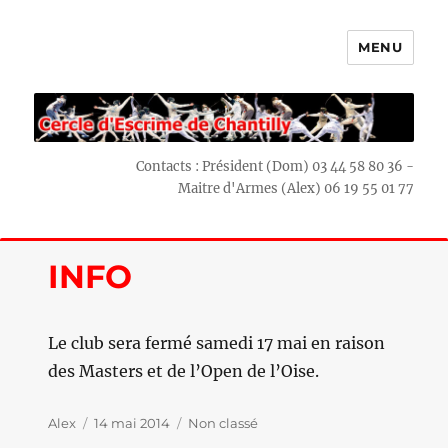
MENU
Escrime Chantilly
Contacts : Président (Dom) 03 44 58 80 36 -
Maitre d'Armes (Alex) 06 19 55 01 77
INFO
Le club sera fermé samedi 17 mai en raison
des Masters et de l’Open de l’Oise.
Auteur
Alex
Publié
14 mai 2014
Catégories
Non classé
le