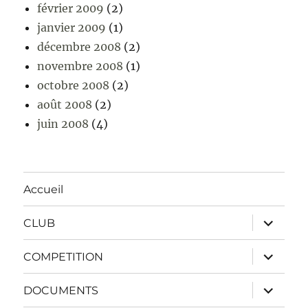
février 2009
(2)
janvier 2009
(1)
décembre 2008
(2)
novembre 2008
(1)
octobre 2008
(2)
août 2008
(2)
juin 2008
(4)
Accueil
ouvrir
CLUB
le
sous-
menu
ouvrir
COMPETITION
le
sous-
menu
ouvrir
DOCUMENTS
le