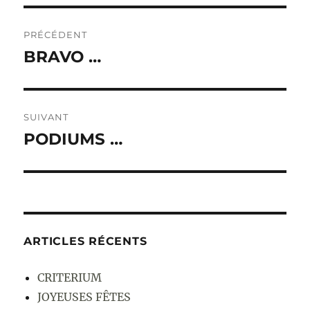
Navigation
PRÉCÉDENT
de
BRAVO …
Publication
précédente :
l’article
SUIVANT
PODIUMS …
Publication
suivante :
ARTICLES RÉCENTS
CRITERIUM
JOYEUSES FÊTES