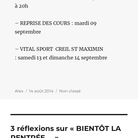
à 20h
– REPRISE DES COURS : mardi 09
septembre
– VITAL SPORT CREIL ST MAXIMIN
: samedi 13 et dimanche 14 septembre
Auteur
Alex
Publié
14 août 2014
Catégories
Non classé
le
3 réflexions sur « BIENTÔT LA
RENTRÉE … »