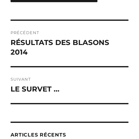
Navigation
PRÉCÉDENT
de
RÉSULTATS DES BLASONS
Publication
2014
précédente :
l’article
SUIVANT
LE SURVET …
Publication
suivante :
ARTICLES RÉCENTS