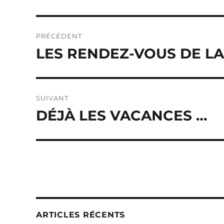
Navigation
PRÉCÉDENT
de
LES RENDEZ-VOUS DE LA
Publication
précédente :
l’article
SUIVANT
DÉJÀ LES VACANCES …
Publication
suivante :
ARTICLES RÉCENTS