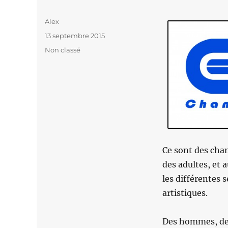
Auteur
Alex
Publié
13 septembre 2015
le
Catégories
Non classé
Ce sont des cham
des adultes, et 
les différentes s
artistiques.
Des hommes, des