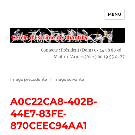
MENU
Escrime Chantilly
Contacts : Président (Dom) 03 44 58 80 36 -
Maitre d'Armes (Alex) 06 19 55 01 77
Image précédente
Image suivante
A0C22CA8-402B-
44E7-83FE-
870CEEC94AA1