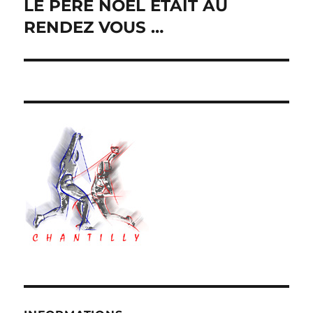
de
LE PÈRE NOËL ÉTAIT AU
RENDEZ VOUS …
l’article