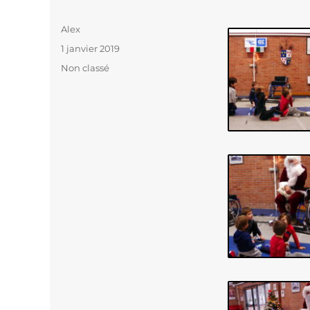
Auteur
Alex
Publié
1 janvier 2019
le
Catégories
Non classé