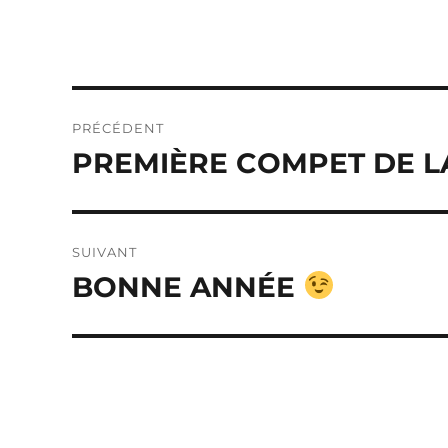
Navigation
PRÉCÉDENT
de
PREMIÈRE COMPET DE L
Publication
précédente :
l’article
SUIVANT
BONNE ANNÉE
Publication
suivante :