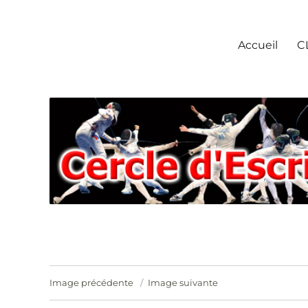
Escrime Chantilly
Accueil
C
Image précédente
Image suivante