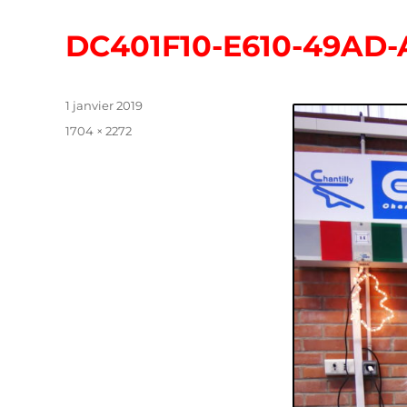
DC401F10-E610-49AD
Publié
1 janvier 2019
le
Taille
1704 × 2272
réelle