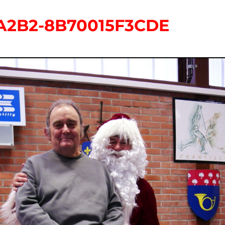
-A2B2-8B70015F3CDE