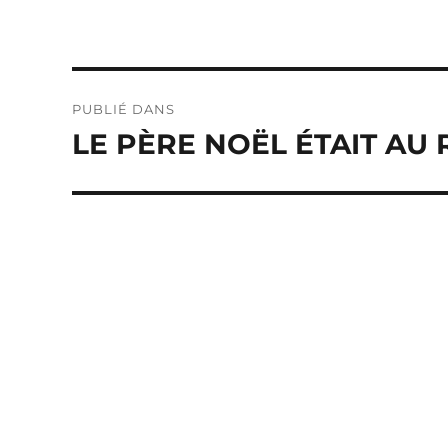
Navigation
PUBLIÉ DANS
de
LE PÈRE NOËL ÉTAIT AU
l’article