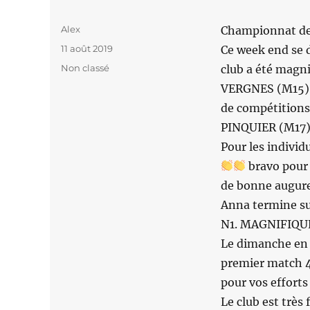
Auteur
Alex
Championnat de 
Publié
11 août 2019
Ce week end se 
le
Catégories
Non classé
club a été mag
VERGNES (M15) q
de compétitions
PINQUIER (M17) 
Pour les indivi
bravo pour 
de bonne augure
Anna termine su
N1. MAGNIFIQ
Le dimanche en é
premier match 4
pour vos efforts
Le club est très 