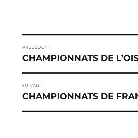
Navigation
PRÉCÉDENT
de
CHAMPIONNATS DE L’OI
Publication
précédente :
l’article
SUIVANT
CHAMPIONNATS DE FRAN
Publication
suivante :