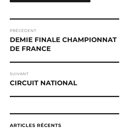
Navigation
PRÉCÉDENT
de
DEMIE FINALE CHAMPIONNAT
Publication
DE FRANCE
précédente :
l’article
SUIVANT
CIRCUIT NATIONAL
Publication
suivante :
ARTICLES RÉCENTS