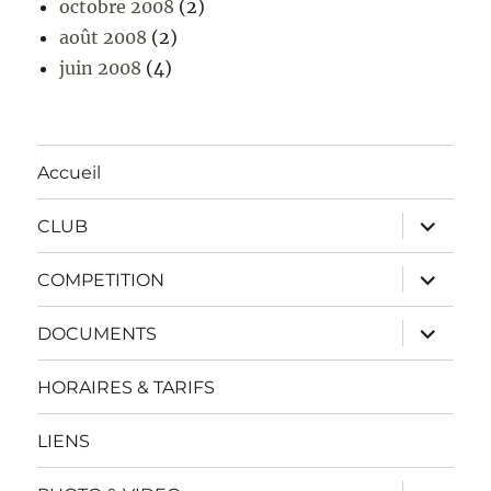
octobre 2008
(2)
août 2008
(2)
juin 2008
(4)
Accueil
ouvrir
CLUB
le
sous-
menu
ouvrir
COMPETITION
le
sous-
menu
ouvrir
DOCUMENTS
le
sous-
menu
HORAIRES & TARIFS
LIENS
ouvrir