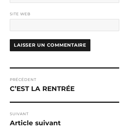
SITE WEB
Navigation
PRÉCÉDENT
de
C’EST LA RENTRÉE
Publication
précédente :
l’article
SUIVANT
Article suivant
Publication