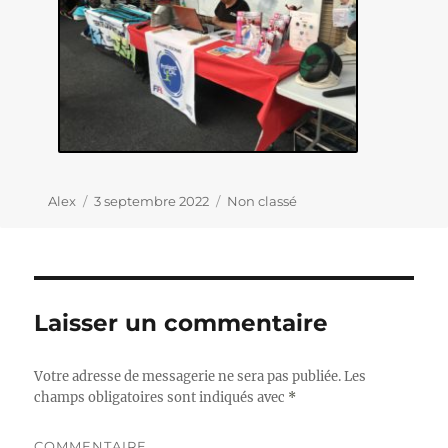
Auteur
Alex
Publié
3 septembre 2022
Catégories
Non classé
le
Laisser un commentaire
Votre adresse de messagerie ne sera pas publiée.
Les
champs obligatoires sont indiqués avec
*
COMMENTAIRE