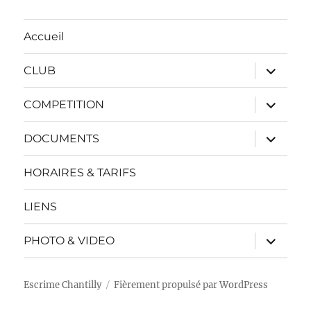
Accueil
ouvrir
CLUB
le
sous-
menu
ouvrir
COMPETITION
le
sous-
menu
ouvrir
DOCUMENTS
le
sous-
menu
HORAIRES & TARIFS
LIENS
ouvrir
PHOTO & VIDEO
le
sous-
menu
Escrime Chantilly
Fièrement propulsé par WordPress