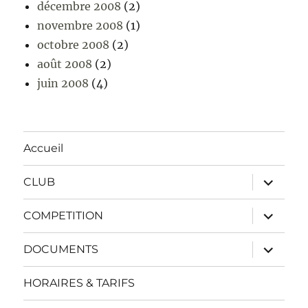
décembre 2008
(2)
novembre 2008
(1)
octobre 2008
(2)
août 2008
(2)
juin 2008
(4)
Accueil
ouvrir
CLUB
le
sous-
menu
ouvrir
COMPETITION
le
sous-
menu
ouvrir
DOCUMENTS
le
sous-
menu
HORAIRES & TARIFS