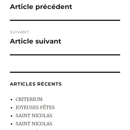
de
Article précédent
Publication
précédente :
l’article
SUIVANT
Article suivant
Publication
suivante :
ARTICLES RÉCENTS
CRITERIUM
JOYEUSES FÊTES
SAINT NICOLAS
SAINT NICOLAS