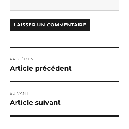
Navigation
PRÉCÉDENT
de
Article précédent
Publication
précédente :
l’article
SUIVANT
Article suivant
Publication
suivante :