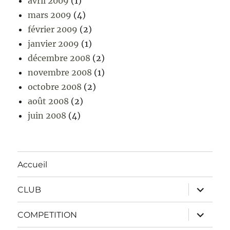
avril 2009
(1)
mars 2009
(4)
février 2009
(2)
janvier 2009
(1)
décembre 2008
(2)
novembre 2008
(1)
octobre 2008
(2)
août 2008
(2)
juin 2008
(4)
Accueil
ouvrir
CLUB
le
sous-
menu
ouvrir
COMPETITION
le
sous-