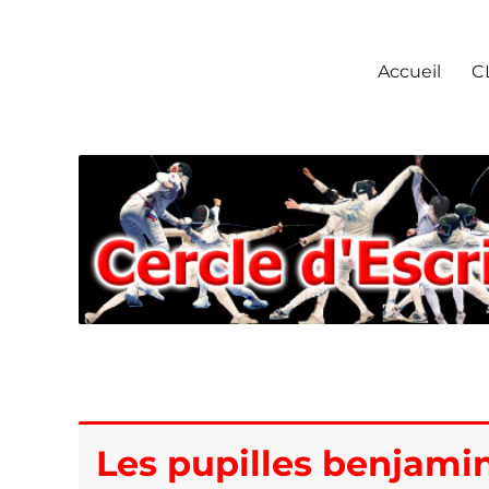
Escrime Chantilly
Accueil
C
Les pupilles benjamin