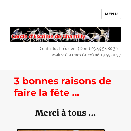
MENU
Escrime Chantilly
Contacts : Président (Dom) 03 44 58 80 36 -
Maitre d'Armes (Alex) 06 19 55 01 77
3 bonnes raisons de
faire la fête …
Merci à tous …