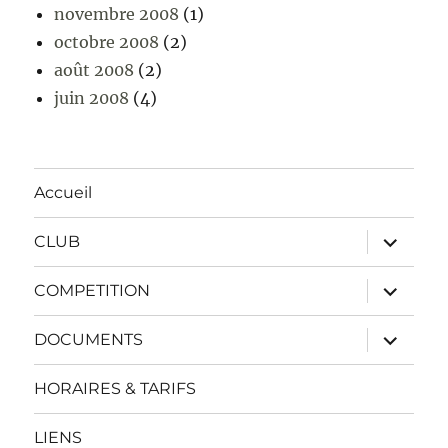
novembre 2008
(1)
octobre 2008
(2)
août 2008
(2)
juin 2008
(4)
Accueil
ouvrir
CLUB
le
sous-
menu
ouvrir
COMPETITION
le
sous-
menu
ouvrir
DOCUMENTS
le
sous-
menu
HORAIRES & TARIFS
LIENS