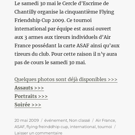
Le samedi 30 mai le Cercle d’Escrime de
Chantilly organise la cinquantième Flying
Friendship Cup 2009. Ce tournoi
international par équipe est aussi ouvert
aux 3 armes aux tireurs individuels d’Air
France possédant la carte ASAF ainsi qu’aux
tireurs du club. Pour cette raison il n’y aura
pas de cours le samedi 30 mai.
Quelques photos sont déjà disponibles >>>
Assauts >>>
Portraits >>>
Soirée >>>
Publié
20 mai 2009
Catégories
événement
,
Non classé
Étiquettes
Air France
,
le
ASAF
,
flying freinddhip cup
,
international
,
tournoi
Laisser un commentaire
sur