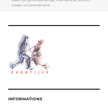
le
ASAF
,
flying freinddhip cup
,
international
,
tournoi
Laisser un commentaire
sur
Evénement
…
INFORMATIONS