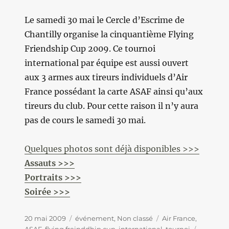
Le samedi 30 mai le Cercle d’Escrime de
Chantilly organise la cinquantième Flying
Friendship Cup 2009. Ce tournoi
international par équipe est aussi ouvert
aux 3 armes aux tireurs individuels d’Air
France possédant la carte ASAF ainsi qu’aux
tireurs du club. Pour cette raison il n’y aura
pas de cours le samedi 30 mai.
Quelques photos sont déjà disponibles >>>
Assauts >>>
Portraits >>>
Soirée >>>
Publié
20 mai 2009
Catégories
événement
,
Non classé
Étiquettes
Air France
,