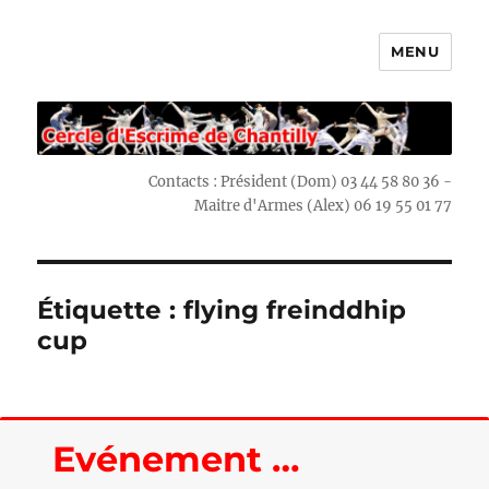
MENU
Escrime Chantilly
Contacts : Président (Dom) 03 44 58 80 36 -
Maitre d'Armes (Alex) 06 19 55 01 77
Étiquette : flying freinddhip
cup
Evénement …