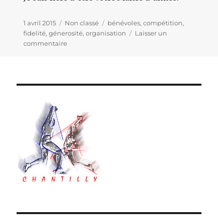
Publié
1 avril 2015
Catégories
Non classé
Étiquettes
bénévoles
,
compétition
,
le
fidelité
,
génerosité
,
organisation
Laisser un
commentaire
sur
LE
MOT
DU
MAÎTRE
…