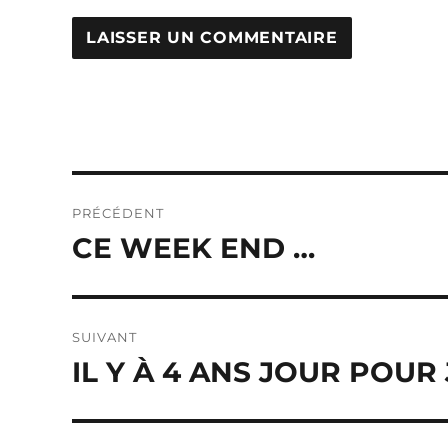
Navigation
PRÉCÉDENT
de
CE WEEK END …
Publication
précédente :
l’article
SUIVANT
IL Y À 4 ANS JOUR POUR
Publication
suivante :