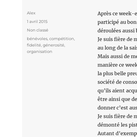
Auteur
Alex
Après ce week-en
Publié
1 avril 2015
participé au bo
le
Catégories
Non classé
déroulées aussi 
Étiquettes
bénévoles
,
compétition
,
Je suis fière de
fidelité
,
génerosité
,
au long de la sa
organisation
Mais aussi de me
manière ce week
la plus belle pre
société de conso
qu’ils aient acq
être ainsi que de
donner c’est aus
Je suis fière de
démonté les pist
Autant d’exemple