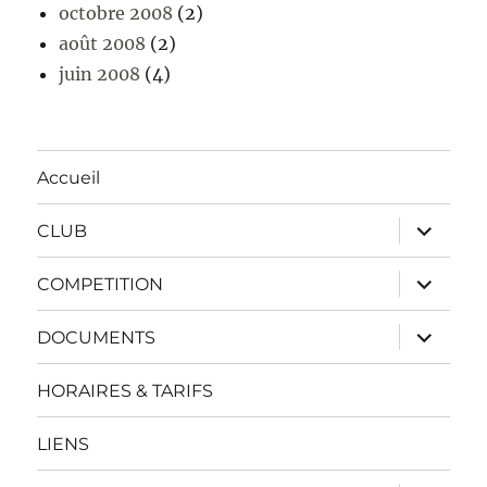
octobre 2008
(2)
août 2008
(2)
juin 2008
(4)
Accueil
ouvrir
CLUB
le
sous-
menu
ouvrir
COMPETITION
le
sous-
menu
ouvrir
DOCUMENTS
le
sous-
menu
HORAIRES & TARIFS
LIENS