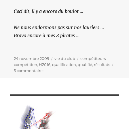
Ceci dit, il y a encore du boulot …
Ne nous endormons pas sur nos lauriers …
Bravo encore à mes 8 pirates …
Publié
24 novembre 2009
Catégories
vie du club
Étiquettes
compétiteurs
,
le
compétition
,
H2016
,
qualification
,
qualifié
,
résultats
5 commentaires
sur
CARTON
PLEIN
…