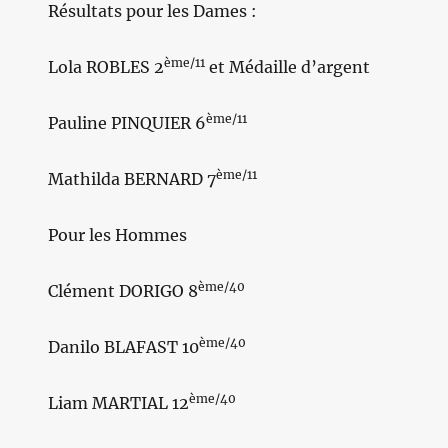
Résultats pour les Dames :
ème/11
Lola ROBLES 2
et Médaille d’argent
ème/11
Pauline PINQUIER 6
ème/11
Mathilda BERNARD 7
Pour les Hommes
ème/40
Clément DORIGO 8
ème/40
Danilo BLAFAST 10
ème/40
Liam MARTIAL 12