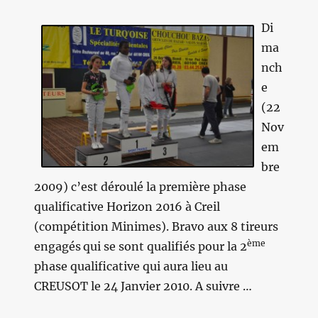
Di
ma
nch
e
(22
Nov
em
bre
2009) c’est déroulé la première phase
qualificative Horizon 2016 à Creil
(compétition Minimes). Bravo aux 8 tireurs
ème
engagés
qui se sont qualifiés pour la 2
phase qualificative qui aura lieu au
CREUSOT le 24 Janvier 2010. A suivre …