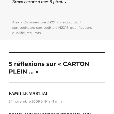
Bravo encore à mes 8 pirates …
Auteur
Alex
Publié
24 novembre 2009
Catégories
vie du club
Étiquettes
compétiteurs
le
,
compétition
,
H2016
,
qualification
,
qualifié
,
résultats
5 réflexions sur « CARTON
PLEIN … »
FAMILLE MARTIAL
dit :
24 novembre 2009 à 19 h 41 min