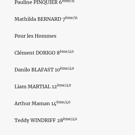
ème/11
Pauline PINQUIER 6
ème/11
Mathilda BERNARD 7
Pour les Hommes
ème/40
Clément DORIGO 8
ème/40
Danilo BLAFAST 10
ème/40
Liam MARTIAL 12
ème/40
Arthur Maman 14
ème/40
Teddy WINDRIFF 28