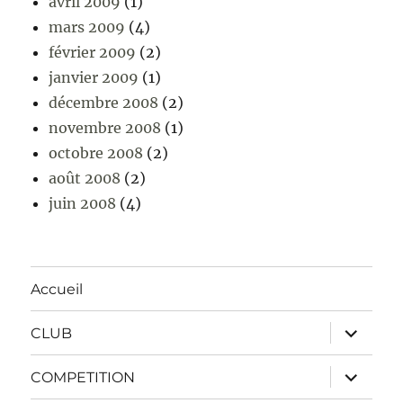
avril 2009
(1)
mars 2009
(4)
février 2009
(2)
janvier 2009
(1)
décembre 2008
(2)
novembre 2008
(1)
octobre 2008
(2)
août 2008
(2)
juin 2008
(4)
Accueil
ouvrir
CLUB
le
sous-
menu
ouvrir
COMPETITION
le
sous-