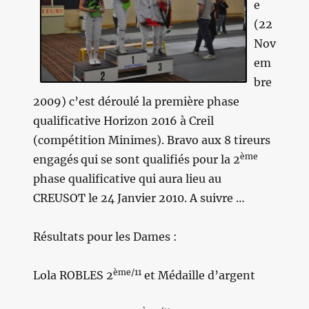
e
(22
Nov
em
bre
2009) c’est déroulé la première phase
qualificative Horizon 2016 à Creil
(compétition Minimes). Bravo aux 8 tireurs
ème
engagés
qui se sont qualifiés pour la 2
phase qualificative qui aura lieu au
CREUSOT le 24 Janvier 2010. A suivre …
Résultats pour les Dames :
ème/11
Lola ROBLES 2
et Médaille d’argent