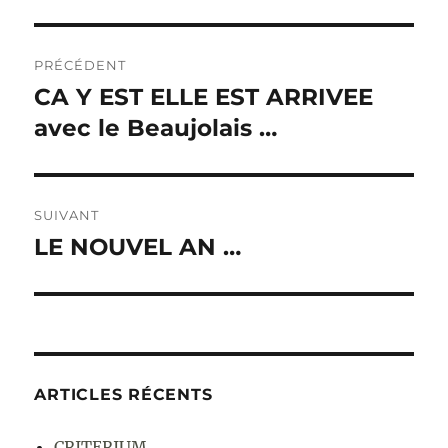
Navigation
PRÉCÉDENT
de
CA Y EST ELLE EST ARRIVEE
Publication
avec le Beaujolais …
précédente :
l’article
SUIVANT
LE NOUVEL AN …
Publication
suivante :
ARTICLES RÉCENTS
CRITERIUM