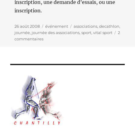
inscription, une demande d’essais, ou une
inscription.
Publié
26 août 2008
Catégories
événement
Étiquettes
associations
,
decathlon
,
le
journée
,
journée des associations
,
sport
,
vital sport
2
commentaires
sur
Les
premiers
événements
de
la
saison
2008-
2009