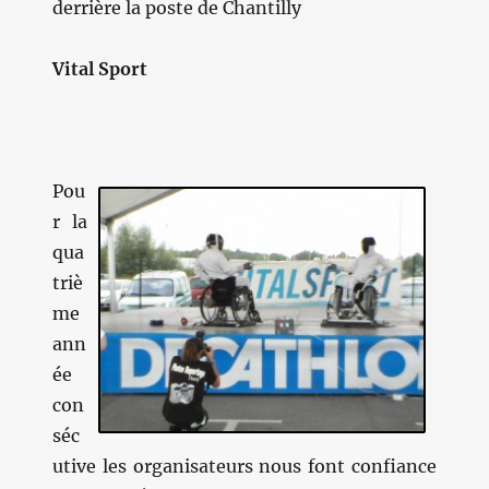
derrière la poste de Chantilly
Vital Sport
Pou
r la
qua
triè
me
ann
ée
con
séc
utive les organisateurs nous font confiance